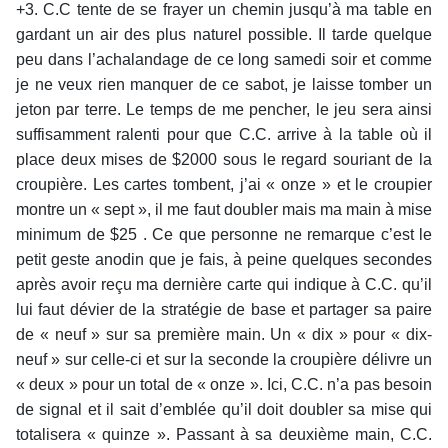
+3. C.C tente de se frayer un chemin jusqu’à ma table en
gardant un air des plus naturel possible. Il tarde quelque
peu dans l’achalandage de ce long samedi soir et comme
je ne veux rien manquer de ce sabot, je laisse tomber un
jeton par terre. Le temps de me pencher, le jeu sera ainsi
suffisamment ralenti pour que C.C. arrive à la table où il
place deux mises de $2000 sous le regard souriant de la
croupière. Les cartes tombent, j’ai « onze » et le croupier
montre un « sept », il me faut doubler mais ma main à mise
minimum de $25 . Ce que personne ne remarque c’est le
petit geste anodin que je fais, à peine quelques secondes
après avoir reçu ma dernière carte qui indique à C.C. qu’il
lui faut dévier de la stratégie de base et partager sa paire
de « neuf » sur sa première main. Un « dix » pour « dix-
neuf » sur celle-ci et sur la seconde la croupière délivre un
« deux » pour un total de « onze ». Ici, C.C. n’a pas besoin
de signal et il sait d’emblée qu’il doit doubler sa mise qui
totalisera « quinze ». Passant à sa deuxième main, C.C.