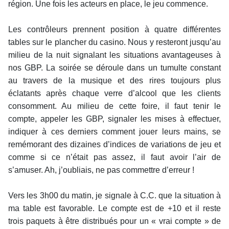
région. Une fois les acteurs en place, le jeu commence.
Les contrôleurs prennent position à quatre différentes
tables sur le plancher du casino. Nous y resteront jusqu’au
milieu de la nuit signalant les situations avantageuses à
nos GBP. La soirée se déroule dans un tumulte constant
au travers de la musique et des rires toujours plus
éclatants après chaque verre d’alcool que les clients
consomment. Au milieu de cette foire, il faut tenir le
compte, appeler les GBP, signaler les mises à effectuer,
indiquer à ces derniers comment jouer leurs mains, se
remémorant des dizaines d’indices de variations de jeu et
comme si ce n’était pas assez, il faut avoir l’air de
s’amuser. Ah, j’oubliais, ne pas commettre d’erreur !
Vers les 3h00 du matin, je signale à C.C. que la situation à
ma table est favorable. Le compte est de +10 et il reste
trois paquets à être distribués pour un « vrai compte » de